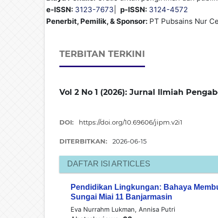
e-ISSN:
3123-7673
|
p-ISSN:
3124-4572
Penerbit, Pemilik, & Sponsor:
PT Pubsains Nur Ce
TERBITAN TERKINI
Vol 2 No 1 (2026): Jurnal Ilmiah Pengab
DOI:
https://doi.org/10.69606/jipm.v2i1
DITERBITKAN:
2026-06-15
DAFTAR ISI ARTICLES
Pendidikan Lingkungan: Bahaya Membu
Sungai Miai 11 Banjarmasin
Eva Nurrahm Lukman, Annisa Putri