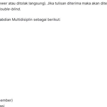
ewer atau ditolak langsung). Jika tulisan diterima maka akan dit
ouble-blind.
bdian Multidisiplin sebagai berikut:
esember)
asi