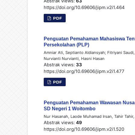
Abstrak views:
63
https://doi.org/10.69606/jipm.v2i1.464
PDF
Penguatan Pemahaman Mahasiswa Tent
Persekolahan (PLP)
Amniar Ati, Septianto Aldiansyah; Fitriyani Sau
Nurvianti Nurvianti, Hasni Hasan
Abstrak views:
33
https://doi.org/10.69606/jipm.v2i1.477
PDF
Penguatan Pemahaman Wawasan Nusanta
SD Negeri 1 Woitombo
Nur Hasanah, Laode Muhamad Irsan, Tahir Tahir, 
Abstrak views:
49
https://doi.org/10.69606/jipm.v2i1.520