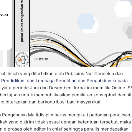
nal ilmiah yang diterbitkan oleh Pubsains Nur Cendekia dan
u Pendidikan, dan Lembaga Penelitian dan Pengabdian kepada
un yaitu periode Juni dan Desember. Jurnal ini memiliki Online IS
i bertujuan untuk mempublikasikan pemikiran konseptual dan hili
g diterapkan dan berkontribusi bagi masyarakat.
h Pengabdian Multidisiplin harus mengikuti pedoman penulisan,
skah yang dikirim tidak sesuai dengan ketentuan tersebut, maka 
an diproses oleh editor in chief sehingga penulis mendapatkan