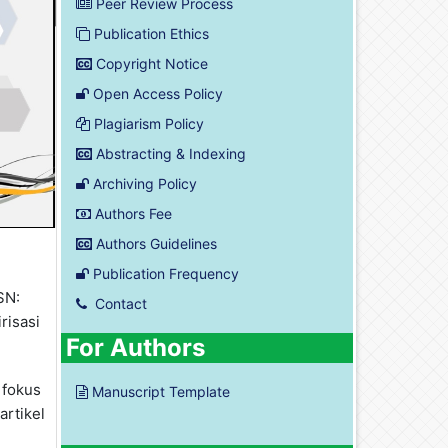
Peer Review Process
Publication Ethics
Copyright Notice
Open Access Policy
Plagiarism Policy
Abstracting & Indexing
Archiving Policy
Authors Fee
Authors Guidelines
Publication Frequency
SN:
Contact
risasi
For Authors
 fokus
Manuscript Template
artikel