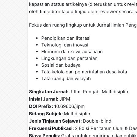
kepastian status artikelnya (diteruskan untuk revi
oleh tim editor lalu ditinjau oleh reviewer secara
d
Fokus dan ruang lingkup untuk Jurnal Ilmiah Penga
Pendidikan dan literasi
Teknologi dan inovasi
Ekonomi dan kewirausahaan
Lingkungan dan pertanian
Sosial dan budaya
Tata kelola dan pemerintahan desa kota
Tata ruang dan wilayah
Singkatan Jurnal:
J. Ilm. Pengab. Multidisiplin
Inisial Jurnal:
JIPM
DOI Prefix:
10.69606/jipm
Bidang Subjek:
Multidisiplin
Jenis Tinjauan Sejawat:
Double-blind
Frekuensi Publikasi:
2 Edisi Per tahun (Juni & D
Biaya Penulis:
Gratis untuk pengiriman dan publik