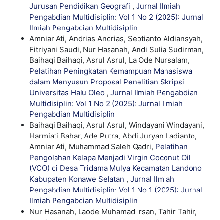
Jurusan Pendidikan Geografi
,
Jurnal Ilmiah
Pengabdian Multidisiplin: Vol 1 No 2 (2025): Jurnal
Ilmiah Pengabdian Multidisiplin
Amniar Ati, Andrias Andrias, Septianto Aldiansyah,
Fitriyani Saudi, Nur Hasanah, Andi Sulia Sudirman,
Baihaqi Baihaqi, Asrul Asrul, La Ode Nursalam,
Pelatihan Peningkatan Kemampuan Mahasiswa
dalam Menyusun Proposal Penelitian Skripsi
Universitas Halu Oleo
,
Jurnal Ilmiah Pengabdian
Multidisiplin: Vol 1 No 2 (2025): Jurnal Ilmiah
Pengabdian Multidisiplin
Baihaqi Baihaqi, Asrul Asrul, Windayani Windayani,
Harmiati Bahar, Ade Putra, Abdi Juryan Ladianto,
Amniar Ati, Muhammad Saleh Qadri,
Pelatihan
Pengolahan Kelapa Menjadi Virgin Coconut Oil
(VCO) di Desa Tridama Mulya Kecamatan Landono
Kabupaten Konawe Selatan
,
Jurnal Ilmiah
Pengabdian Multidisiplin: Vol 1 No 1 (2025): Jurnal
Ilmiah Pengabdian Multidisiplin
Nur Hasanah, Laode Muhamad Irsan, Tahir Tahir,