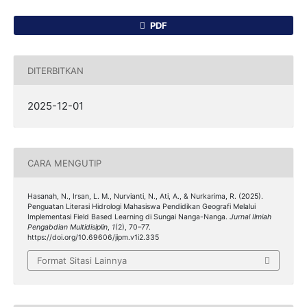
PDF
DITERBITKAN
2025-12-01
CARA MENGUTIP
Hasanah, N., Irsan, L. M., Nurvianti, N., Ati, A., & Nurkarima, R. (2025).
Penguatan Literasi Hidrologi Mahasiswa Pendidikan Geografi Melalui
Implementasi Field Based Learning di Sungai Nanga-Nanga.
Jurnal Ilmiah
Pengabdian Multidisiplin
,
1
(2), 70–77.
https://doi.org/10.69606/jipm.v1i2.335
Format Sitasi Lainnya