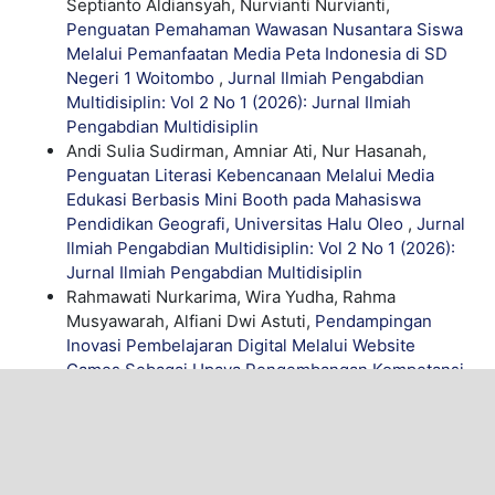
Septianto Aldiansyah, Nurvianti Nurvianti,
Penguatan Pemahaman Wawasan Nusantara Siswa
Melalui Pemanfaatan Media Peta Indonesia di SD
Negeri 1 Woitombo
,
Jurnal Ilmiah Pengabdian
Multidisiplin: Vol 2 No 1 (2026): Jurnal Ilmiah
Pengabdian Multidisiplin
Andi Sulia Sudirman, Amniar Ati, Nur Hasanah,
Penguatan Literasi Kebencanaan Melalui Media
Edukasi Berbasis Mini Booth pada Mahasiswa
Pendidikan Geografi, Universitas Halu Oleo
,
Jurnal
Ilmiah Pengabdian Multidisiplin: Vol 2 No 1 (2026):
Jurnal Ilmiah Pengabdian Multidisiplin
Rahmawati Nurkarima, Wira Yudha, Rahma
Musyawarah, Alfiani Dwi Astuti,
Pendampingan
Inovasi Pembelajaran Digital Melalui Website
Games Sebagai Upaya Pengembangan Kompetansi
Mahasiswa Merancang Media Pembelajaran Audio
Visual
,
Jurnal Ilmiah Pengabdian Multidisiplin: Vol 2
No 1 (2026): Jurnal Ilmiah Pengabdian Multidisiplin
Amniar Ati, Septianto Aldiansyah, Fitriyani Saudi,
Nur Hasanah, Andi Sulia Sudirman, Rahmawati