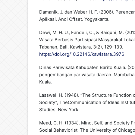
Damanik, J. dan Weber H. F. (2006). Perenca
Aplikasi. Andi Offset. Yogyakarta.
Dewi, M. H. U., Fandeli, C., & Baiquni, M. (
Wisata Berbasis Partisipasi Masyarakat Lokal
Tabanan, Bali. Kawistara, 3(2), 129–139.
https://doi.org/10.22146/kawistara.3976
Dinas Pariwisata Kabupaten Barito Kuala. (2
pengembangan pariwisata daerah. Marabahan,
Kuala.
Lasswell H. (1948). “The Structure Function
Society”, TheCommunication of Ideas.Institut
Studies. New York.
Mead, G. H. (1934). Mind, Self, and Society 
Social Behaviorist. The University of Chicago