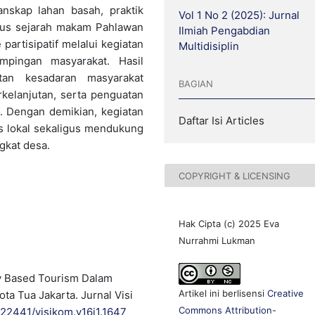
anskap lahan basah, praktik
Vol 1 No 2 (2025): Jurnal
situs sejarah makam Pahlawan
Ilmiah Pengabdian
partisipatif melalui kegiatan
Multidisiplin
mpingan masyarakat. Hasil
tan kesadaran masyarakat
BAGIAN
kelanjutan, serta penguatan
i. Dengan demikian, kegiatan
Daftar Isi Articles
as lokal sekaligus mendukung
gkat desa.
COPYRIGHT & LICENSING
Hak Cipta (c) 2025 Eva
Nurrahmi Lukman
ty Based Tourism Dalam
Artikel ini berlisensi
Creative
 Tua Jakarta. Jurnal Visi
Commons Attribution-
0.22441/visikom.v16i1.1647