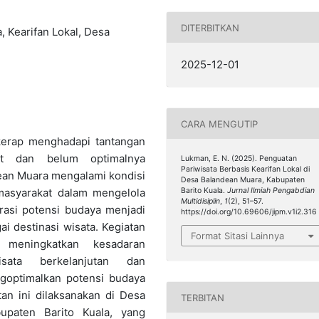
DITERBITKAN
, Kearifan Lokal, Desa
2025-12-01
CARA MENGUTIP
kerap menghadapi tantangan
at dan belum optimalnya
Lukman, E. N. (2025). Penguatan
Pariwisata Berbasis Kearifan Lokal di
dean Muara mengalami kondisi
Desa Balandean Muara, Kabupaten
asyarakat dalam mengelola
Barito Kuala.
Jurnal Ilmiah Pengabdian
Multidisiplin
,
1
(2), 51–57.
rasi potensi budaya menjadi
https://doi.org/10.69606/jipm.v1i2.316
 destinasi wisata. Kegiatan
Format Sitasi Lainnya
 meningkatkan kesadaran
sata berkelanjutan dan
optimalkan potensi budaya
an ini dilaksanakan di Desa
TERBITAN
upaten Barito Kuala, yang