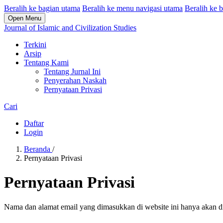
Beralih ke bagian utama
Beralih ke menu navigasi utama
Beralih ke b
Open Menu
Journal of Islamic and Civilization Studies
Terkini
Arsip
Tentang Kami
Tentang Jurnal Ini
Penyerahan Naskah
Pernyataan Privasi
Cari
Daftar
Login
Beranda
/
Pernyataan Privasi
Pernyataan Privasi
Nama dan alamat email yang dimasukkan di website ini hanya akan dig