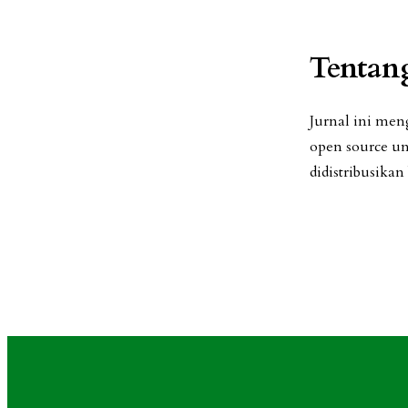
Tentan
Jurnal ini me
open source u
didistribusikan