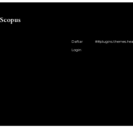
 Scopus
Daftar
##plugins.themes.hea
Login
English